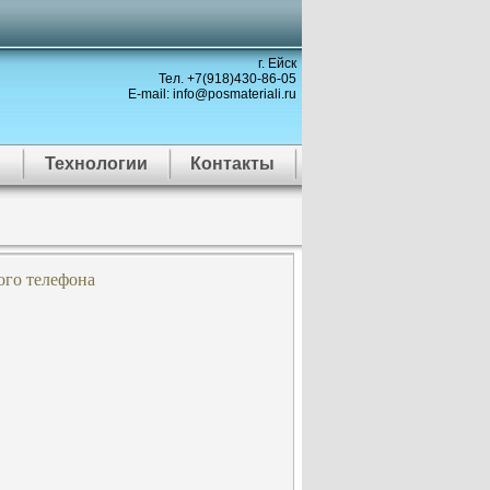
г. Ейск
Тел. +7(918)430-86-05
E-mail: info@posmateriali.ru
Технологии
Контакты
ого телефона