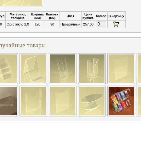
Материал,
Ширина
Высота
Цена
кул
Цвет
Кол-во
В корзину
толщина
(мм)
(мм)
руб/шт.
0
Оргстекло 2.0
120
90
Прозрачный
257.00
лучайные товары