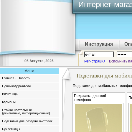
Интернет-мага
Инструкция
Оп
06 Августа, 2026
Регистрация
Вспомнить п
Меню
Подставки для мобил
Главная - Новости
Подставки для мобильных телефон
Ценникодержатели
Визитницы
Подставка для моб
П
телефона
Карманы
Стойки настольные
(рекламные, информационные)
Подставки для раздачи листовок
Буклетницы