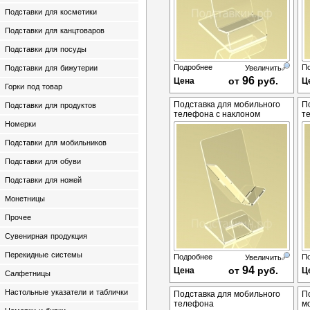
Подставки для косметики
Подставки для канцтоваров
Подставки для посуды
Подробнее
П
Подставки для бижутерии
Увеличить
96
от
руб.
Цена
Ц
Горки под товар
Подставка для мобильного
П
Подставки для продуктов
телефона с наклоном
т
Номерки
Подставки для мобильников
Подставки для обуви
Подставки для ножей
Монетницы
Прочее
Сувенирная продукция
Перекидные системы
Подробнее
П
Увеличить
94
от
руб.
Цена
Ц
Салфетницы
Настольные указатели и таблички
Подставка для мобильного
П
телефона
м