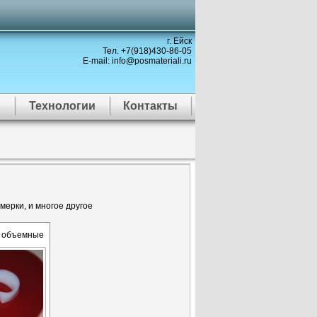
г. Ейск
Тел. +7(918)430-86-05
E-mail: info@posmateriali.ru
Технологии
Контакты
мерки, и многое другое
и объемные