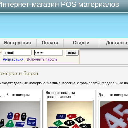
Интернет-магазин POS материалов
Инструкция
Оплата
Скидки
Доставка
Регистрация
Вспомнить пароль
омерки и бирки
 входят дверные номерки объемные, плоские, с гравировкой, гардеробные но
Дверные номерки
деробные номерки
Дверные номерк
гравированные