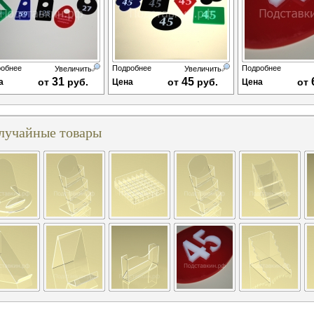
обнее
Подробнее
Подробнее
Увеличить
Увеличить
31
45
от
руб.
от
руб.
от
а
Цена
Цена
лучайные товары