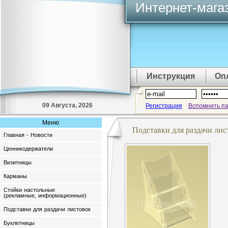
Интернет-мага
Инструкция
Оп
09 Августа, 2026
Регистрация
Вспомнить п
Меню
Подставки для раздачи лис
Главная - Новости
Ценникодержатели
Визитницы
Карманы
Стойки настольные
(рекламные, информационные)
Подставки для раздачи листовок
Буклетницы