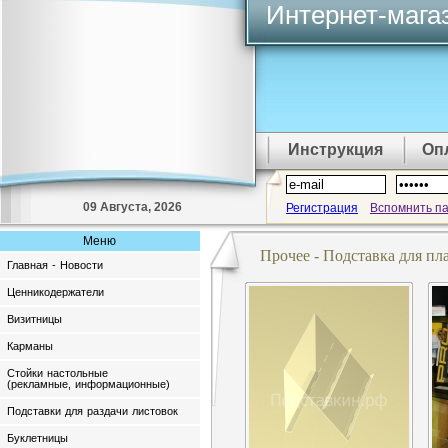
Интернет-мага
Инструкция
Оп
09 Августа, 2026
Регистрация
Вспомнить п
Меню
Прочее - Подставка для п
Главная - Новости
Ценникодержатели
Визитницы
Карманы
Стойки настольные
(рекламные, информационные)
Подставки для раздачи листовок
Буклетницы