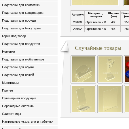
Подставки для косметики
Подставки для канцтоваров
Материал,
Ширина
Высо
Артикул
толщина
(мм)
(мм
Подставки для посуды
20100
Оргстекло 2.0
400
25
Подставки для бижутерии
20102
Оргстекло 3.0
400
25
Горки под товар
Подставки для продуктов
Случайные товары
Номерки
Подставки для мобильников
Подставки для обуви
Подставки для ножей
Монетницы
Прочее
Сувенирная продукция
Перекидные системы
Салфетницы
Настольные указатели и таблички