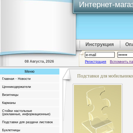
Интернет-мага
Инструкция
Оп
08 Августа, 2026
Регистрация
Вспомнить п
Меню
Подставки для мобильнико
Главная - Новости
Ценникодержатели
Визитницы
Карманы
Стойки настольные
(рекламные, информационные)
Подставки для раздачи листовок
Буклетницы