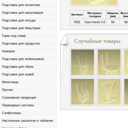
Подставки для косметики
Подставки для канцтоваров
Материал,
Ширина
Высо
Артикул
толщина
(мм)
(мм
Подставки для посуды
7002
Оргстекло 3.0
50
90
Подставки для бижутерии
Горки под товар
Случайные товары
Подставки для продуктов
Номерки
Подставки для мобильников
Подставки для обуви
Подставки для ножей
Монетницы
Прочее
Сувенирная продукция
Перекидные системы
Салфетницы
Настольные указатели и таблички