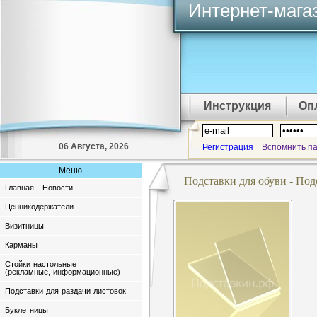
Интернет-мага
Инструкция
Оп
06 Августа, 2026
Регистрация
Вспомнить п
Меню
Подставки для обуви - Под
Главная - Новости
Ценникодержатели
Визитницы
Карманы
Стойки настольные
(рекламные, информационные)
Подставки для раздачи листовок
Буклетницы