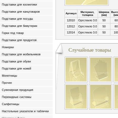
Подставки для косметики
Подставки для канцтоваров
Материал,
Ширина
Высо
Артикул
толщина
(мм)
(мм
Подставки для посуды
12010
Оргстекло 3.0
50
60
Подставки для бижутерии
12012
Оргстекло 3.0
50
80
12014
Оргстекло 3.0
50
10
Горки под товар
Подставки для продуктов
Номерки
Случайные товары
Подставки для мобильников
Подставки для обуви
Подставки для ножей
Монетницы
Прочее
Сувенирная продукция
Перекидные системы
Салфетницы
Настольные указатели и таблички