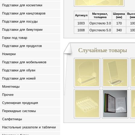
Подставки для косметики
Подставки для канцтоваров
Материал,
Ширина
Высо
Артикул
толщина
(мм)
(мм
Подставки для посуды
1003
Оргстекло 3.0
170
10
Подставки для бижутерии
1008
Оргстекло 5.0
340
10
Горки под товар
Подставки для продуктов
Случайные товары
Номерки
Подставки для мобильников
Подставки для обуви
Подставки для ножей
Монетницы
Прочее
Сувенирная продукция
Перекидные системы
Салфетницы
Настольные указатели и таблички