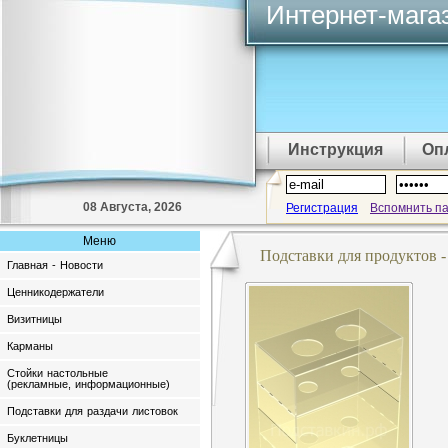
Интернет-мага
Инструкция
Оп
08 Августа, 2026
Регистрация
Вспомнить п
Меню
Подставки для продуктов 
Главная - Новости
Ценникодержатели
Визитницы
Карманы
Стойки настольные
(рекламные, информационные)
Подставки для раздачи листовок
Буклетницы