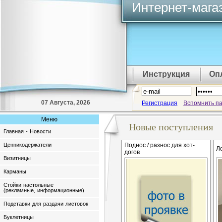
Интернет-мага
Инструкция
Оп
07 Августа, 2026
Регистрация
Вспомнить п
Меню
Новые поступления
Главная - Новости
Ценникодержатели
Поднос / разнос для хот-
Л
догов
Визитницы
Карманы
Стойки настольные
(рекламные, информационные)
Подставки для раздачи листовок
Буклетницы