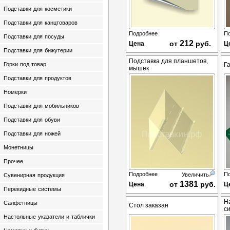
Подставки для косметики
Подставки для канцтоваров
Подробнее
П
Подставки для посуды
212
от
руб.
Цена
Ц
Подставки для бижутерии
Подставка для планшетов,
Горки под товар
Г
мышек
Подставки для продуктов
Номерки
Подставки для мобильников
Подставки для обуви
Подставки для ножей
Монетницы
Прочее
Подробнее
П
Увеличить
Сувенирная продукция
1381
от
руб.
Цена
Ц
Перекидные системы
Н
Салфетницы
Стол заказан
с
Настольные указатели и таблички