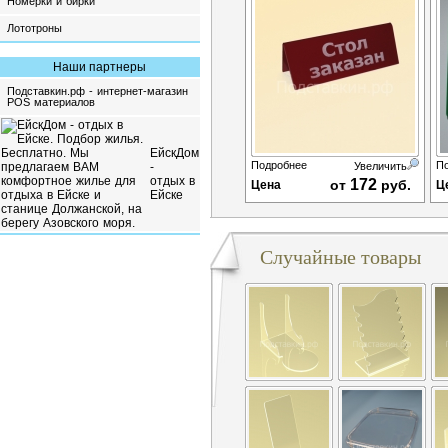
Номерки и бирки
Лототроны
Наши партнеры
Подставкин.рф - интернет-магазин
POS материалов
ЕйскДом
Подробнее
П
-
Увеличить
отдых в
172
от
руб.
Цена
Ц
Ейске
Случайные товары